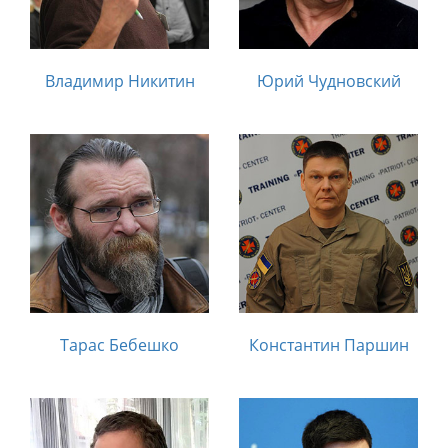
Владимир Никитин
Юрий Чудновский
Тарас Бебешко
Константин Паршин